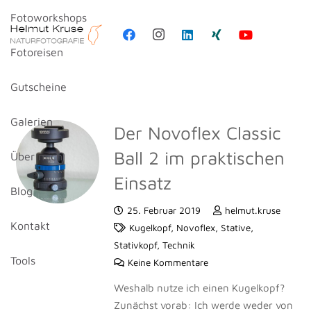
Fotoworkshops
Fotoreisen
Gutscheine
Galerien
Der Novoflex Classic
Ball 2 im praktischen
Über mich
Einsatz
Blog
25. Februar 2019
helmut.kruse
Kontakt
Kugelkopf
,
Novoflex
,
Stative
,
Stativkopf
,
Technik
Tools
Keine Kommentare
Weshalb nutze ich einen Kugelkopf?
Zunächst vorab: Ich werde weder von