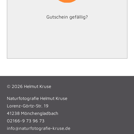
Gutschein gefällig?
Einfach im Formular links bei ``Ich möchte diesen Kurs
als Gutschein verschenken`` ``ja`` auswählen!
© 2026 Helmut Kruse
Naturfotografie Helmut Kruse
Lorenz-Görtz-Str. 19
41238 Mönchengladbach
02166-9 73 96 73
info@naturfotografie-kruse.de